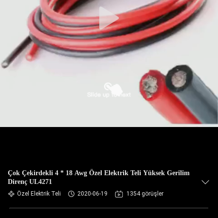
KONTROL
BIZIMLE
ILETIŞIME
GEÇIN
BIR
TEKLIF
ISTEĞI
SITE
HARITASI
Çok Çekirdekli 4 * 18 Awg Özel Elektrik Teli Yüksek Gerilim
Direnç UL4271
Özel Elektrik Teli
2020-06-19
1354 görüşler
PRIVACY