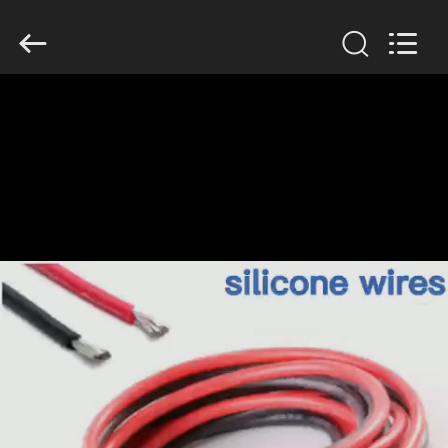
Mysun
Insulation
Materials
Co.,
Ltd..
All
Rights
Reserved.
EV
ÜRÜN:%
S
HAKKIMIZDA
FABRIKA
TURU
KALITE