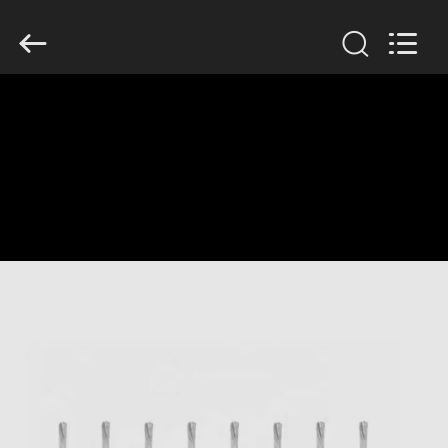
Mysun
Insulation
Materials
Co.,
Ltd..
All
Rights
Reserved.
EV
ÜRÜN:%
S
HAKKIMIZDA
FABRIKA
TURU
KALITE