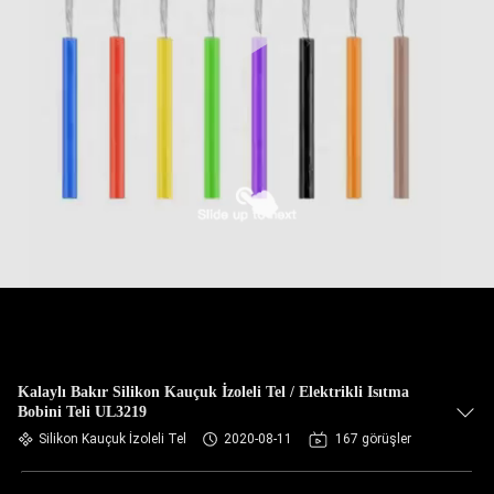
KONTROL
BIZIMLE
ILETIŞIME
GEÇIN
BIR
TEKLIF
ISTEĞI
SITE
HARITASI
Kalaylı Bakır Silikon Kauçuk İzoleli Tel / Elektrikli Isıtma
Bobini Teli UL3219
Silikon Kauçuk İzoleli Tel
2020-08-11
167 görüşler
PRIVACY