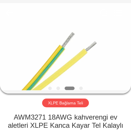
Mysun
Insulation
Materials
Co.,
Ltd..
All
Rights
Reserved.
EV
ÜRÜN:%
S
HAKKIMIZDA
FABRIKA
TURU
XLPE Bağlama Teli
AWM3271 18AWG kahverengi ev
KALITE
aletleri XLPE Kanca Kayar Tel Kalaylı