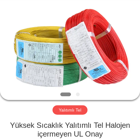
Mysun
Insulation
Materials
Co.,
Ltd..
All
Rights
Reserved.
EV
ÜRÜN:%
S
HAKKIMIZDA
FABRIKA
TURU
Yalıtımlı Tel
Yüksek Sıcaklık Yalıtımlı Tel Halojen
KALITE
içermeyen UL Onay