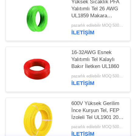
POLICY
Yüksek Sıcaklık PFA
Yalıtımlı Tel 26 AWG
UL1859 Makara
Ambalajı
pazarlık edilebilir MOQ:5000 ADET
İLETIŞIM
16-32AWG Esnek
Yalıtımlı Tel Kalaylı
Bakır İletken UL1860
pazarlık edilebilir MOQ:5000 ADET
İLETIŞIM
600V Yüksek Gerilim
İnce Kurşun Tel, FEP
İzoleli Tel UL1901 200
℃
pazarlık edilebilir MOQ:5000 ADET
İLETIŞIM