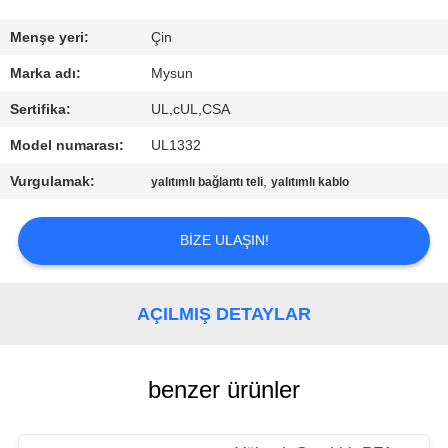
KONTROL
Menşe yeri:
Çin
BIZIMLE
Marka adı:
Mysun
ILETIŞIME
Sertifika:
UL,cUL,CSA
GEÇIN
Model numarası:
UL1332
Vurgulamak:
,
yalıtımlı bağlantı teli
yalıtımlı kablo
BIR
TEKLIF
BIZE ULAŞIN!
ISTEĞI
AÇILMIŞ DETAYLAR
SITE
HARITASI
benzer ürünler
PRIVACY