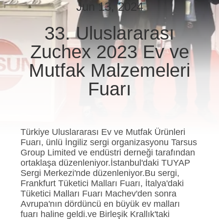
KONTROL
Jun 13, 2024
33. Uluslararası
BIZIMLE
Zuchex 2023 Ev ve
ILETIŞIME
GEÇIN
Mutfak Malzemeleri
Fuarı
BIR
TEKLIF
ISTEĞI
Türkiye Uluslararası Ev ve Mutfak Ürünleri
Fuarı, ünlü İngiliz sergi organizasyonu Tarsus
Group Limited ve endüstri derneği tarafından
SITE
ortaklaşa düzenleniyor.İstanbul'daki TUYAP
Sergi Merkezi'nde düzenleniyor.Bu sergi,
HARITASI
Frankfurt Tüketici Malları Fuarı, İtalya'daki
Tüketici Malları Fuarı Machev'den sonra
Avrupa'nın dördüncü en büyük ev malları
PRIVACY
fuarı haline geldi.ve Birleşik Krallık'taki