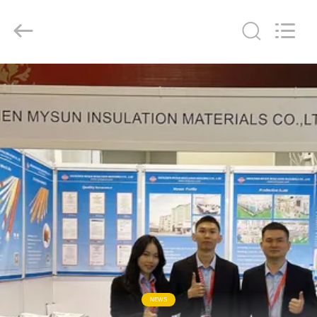
Mysun
Insulation
Materials
Co.,
Ltd..
All
Rights
Reserved.
EV
ÜRÜN:%
S
HAKKIMIZDA
FABRIKA
TURU
KALITE
NEWS