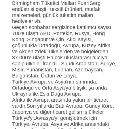
POLICY
Birmingham Tüketici Malları FuarıSergi
endüstrisi çeşitli tekstil ürünleri, mutfak
malzemeleri, günlük tüketim malları,
hediyeler vb.
Geçen sonbahar sergisinde katılımcı sayısı
700'e ulaştı.ABD, Portekiz, Rusya, Hong
Kong, Singapur ve Çin. Alıcı sayısı,
çoğunlukla Ortadoğu, Avrupa, Kuzey Afrika
ve Akdeniz'deki ülkelerden ve bölgelerden
37.000'e ulaştı.En çok uluslararası alıcıya
sahip ülkeler İran'dı., Suudi Arabistan, Suriye,
Mısır, Yunanistan, Lübnan, Azerbaycan,
Bulgaristan, Ürdün ve Libya.
Türkiye Avrupa ve Asya'nın sınırında,
Ortadoğu ve Orta Asya'ya bitişik, şu anda
Ukrayna ile,Eski Doğu Avrupa
Afrika ile Avrupa arasında yakın bir ticaret
vardır.Son yıllarda Batı Avrupa, Güney Kore,
Japonya ve diğer ticaret gelişmiş ülkeler
Türkiye'yi,Avrasya'yı genişletmek için
Türkiye, Avrupa, Asya ve Afrika arasındaki